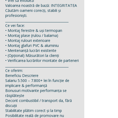
• Vrei să evoluezi
Valoarea noastră de bază: INTEGRITATEA
Căutăm oameni corecți, stabili și
profesioniști.
________________________________________
Ce vei face:
• Montaj ferestre & uși termopan
• Montaj plase (rulou / balama)
• Montaj rulouri exterioare
• Montaj glafuri PVC & aluminiu
• Mentenanță lucrări existente
• (Opțional) Măsurători la clienți
• Verificarea lucrărilor montate de parteneri
________________________________________
Ce oferim:
Beneficiu Descriere
Salariu 5.500 – 7.800+ lei în funcție de
implicare & performanță
Bonusuri motivante performanța se
răsplătește
Decont combustibil / transport da, fără
discuții
Stabilitate plătim corect și la timp
Posibilitate reală de promovare nu