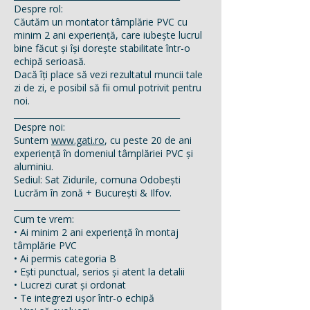
Despre rol:
Căutăm un montator tâmplărie PVC cu
minim 2 ani experiență, care iubește lucrul
bine făcut și își dorește stabilitate într-o
echipă serioasă.
Dacă îți place să vezi rezultatul muncii tale
zi de zi, e posibil să fii omul potrivit pentru
noi.
________________________________________
Despre noi:
Suntem
www.gati.ro
, cu peste 20 de ani
experiență în domeniul tâmplăriei PVC și
aluminiu.
Sediul: Sat Zidurile, comuna Odobești
Lucrăm în zonă + București & Ilfov.
________________________________________
Cum te vrem:
• Ai minim 2 ani experiență în montaj
tâmplărie PVC
• Ai permis categoria B
• Ești punctual, serios și atent la detalii
• Lucrezi curat și ordonat
• Te integrezi ușor într-o echipă