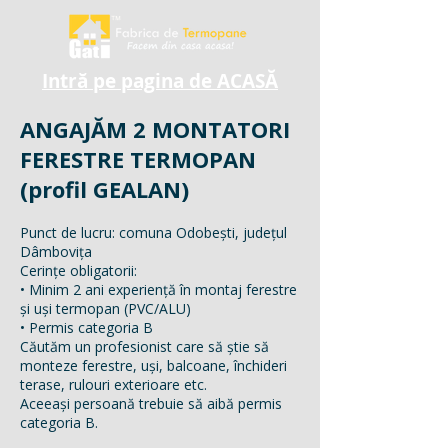
Intră pe pagina de ACASĂ
ANGAJĂM 2 MONTATORI
FERESTRE TERMOPAN
(profil GEALAN)
Punct de lucru: comuna Odobești, județul
Dâmbovița
Cerințe obligatorii:
• Minim 2 ani experiență în montaj ferestre
și uși termopan (PVC/ALU)
• Permis categoria B
Căutăm un profesionist care să știe să
monteze ferestre, uși, balcoane, închideri
terase, rulouri exterioare etc.
Aceeași persoană trebuie să aibă permis
categoria B.
________________________________________