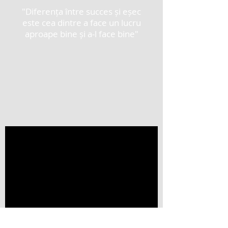
"Diferența între succes și eșec
este cea dintre a face un lucru
aproape bine și a-l face bine"