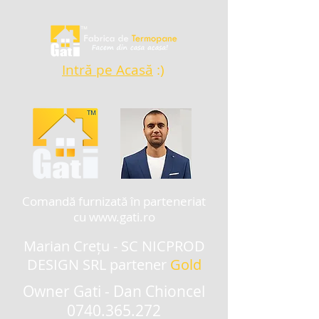
Intră pe
Acasă
:)
Comandă furnizată în parteneriat
cu
www.gati.ro
Marian Crețu -
SC NICPROD
DESIGN SRL
partener
Gold
Owner Gati - Dan Chioncel
0740.365.272