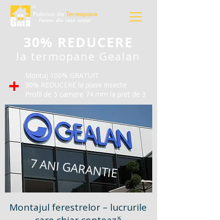
30% REDUCERE
la t
ermopane Gealan
Montaj 100% GRATUIT
+
30% REDUCERE la plase insecte
Profil de 5 camere 74 mm la pret de 3
7 ANI GARANTIE
Montajul ferestrelor – lucrurile