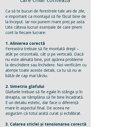
care chiar contează
Ca să te bucuri de ferestrele tale ani de zile,
e important ca montajul să fie făcut bine de
la început. Iar noi punem mare preț pe asta.
Uite câteva lucruri esențiale de care ținem
cont la fiecare lucrare:
1. Alinierea corectă
Fereastra trebuie să fie montată drept –
atât pe orizontală, cât și pe verticală. Dacă
nu este aliniată bine, pot apărea probleme
la deschidere sau închidere. Noi verificăm cu
atenție toate aceste detalii, ca tu să nu ai
bătăi de cap mai târziu.
2. Simetria glafului
Glafurile trebuie să fie egale în stânga și în
dreapta, iar tâmplăria să fie bine încadrată.
E un detaliu estetic, dar face o diferență
mare în aspectul final. De aceea ne
asigurăm că totul arată curat și echilibrat.
3. Calarea sticlei și tensionarea corectă